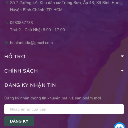
Số 7 đường 4A, Khu dân cư Trung Sơn, Ấp 4B, Xã Bình Hưng,
Huyện Bình Chánh, TP. HCM
0983857733
Thứ 2 - Chủ Nhật 8:00 - 17:00
hoalantoda@gmail.com
HỖ TRỢ
CHÍNH SÁCH
ĐĂNG KÝ NHẬN TIN
Đăng ký nhận thông tin khuyến mãi và sản phẩm mới
ĐĂNG KÝ